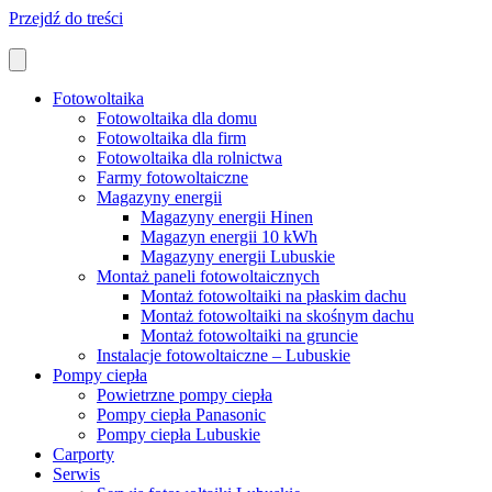
Przejdź do treści
Fotowoltaika
Fotowoltaika dla domu
Fotowoltaika dla firm
Fotowoltaika dla rolnictwa
Farmy fotowoltaiczne
Magazyny energii
Magazyny energii Hinen
Magazyn energii 10 kWh
Magazyny energii Lubuskie
Montaż paneli fotowoltaicznych
Montaż fotowoltaiki na płaskim dachu
Montaż fotowoltaiki na skośnym dachu
Montaż fotowoltaiki na gruncie
Instalacje fotowoltaiczne – Lubuskie
Pompy ciepła
Powietrzne pompy ciepła
Pompy ciepła Panasonic
Pompy ciepła Lubuskie
Carporty
Serwis