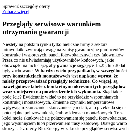
Sprawdź szczegóły oferty
Zobacz więcej
Przeglądy serwisowe warunkiem
utrzymania gwarancji
Niestety na polskim rynku tylko nieliczne firmy z sektora
fotowoltaiki zwracają uwagę na zapisy gwarancyjne producentów
konstrukcji wsporczych, paneli fotowoltaicznych czy falowników.
Przez co nie uświadamiają użytkowników końcowych, jakie
obowiązki na nich ciążą, aby gwarancje sięgające 15,25, lub 30 lat
były zachowane.
W bardzo wielu przypadkach, w szczególności
przy konstrukcjach montażowych jest napisane wprost, że
należy przeprowadzać przeglądy techniczne. Co więcej, są
nawet gotowe tabele z konkretnymi okresami tych przeglądów
wraz z miejscem na potwierdzenie ich wykonania.
Skąd takie
podejście? Ewidentnie widać to na przykładzie wspomnianych
konstrukcji montażowych. Zmienne czynniki temperaturowe
wpływają rozkurczanie i skurczanie się metali, a to przekłada się na
potencjalne poluzowanie się śrub w klemach montażowych. To z
kolei może skutkować się poluzowaniem się panelu fotowoltaiczne,
jego wysunięciem lub/i przerwaniem trasy kablowej. Dlatego warto
skorzystać z oferty Bio-Energy w zakresie przeglądów serwisowych