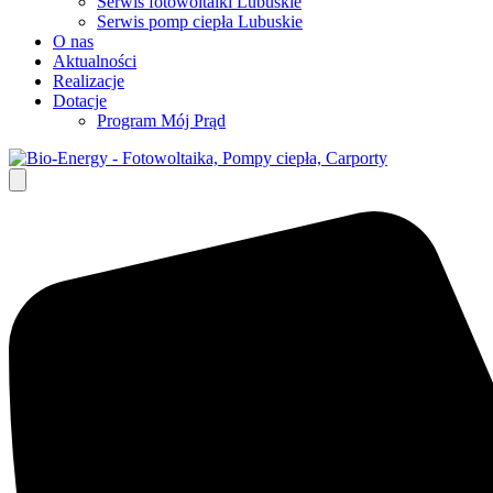
Serwis fotowoltaiki Lubuskie
Serwis pomp ciepła Lubuskie
O nas
Aktualności
Realizacje
Dotacje
Program Mój Prąd