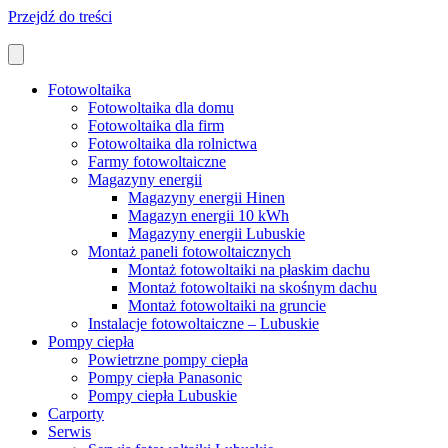
Przejdź do treści
Fotowoltaika
Fotowoltaika dla domu
Fotowoltaika dla firm
Fotowoltaika dla rolnictwa
Farmy fotowoltaiczne
Magazyny energii
Magazyny energii Hinen
Magazyn energii 10 kWh
Magazyny energii Lubuskie
Montaż paneli fotowoltaicznych
Montaż fotowoltaiki na płaskim dachu
Montaż fotowoltaiki na skośnym dachu
Montaż fotowoltaiki na gruncie
Instalacje fotowoltaiczne – Lubuskie
Pompy ciepła
Powietrzne pompy ciepła
Pompy ciepła Panasonic
Pompy ciepła Lubuskie
Carporty
Serwis