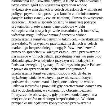
blokowania lub usuwania danych, a także w celu odwołania
udzielonych zgód lub wyrażenia sprzeciwu wobec
wykorzystywania danych w celach określonych w niniejszej
polityce prywatności, prosimy o kontakt z administratorem
danych: (adres e-mail / ew. nr. telefonu). Prawo do wniesienia
sprzeciwu. Jeżeli w sposób opisany w niniejszej polityce
prywatności przetwarzamy dane osobowe w celu
zabezpieczenia naszych prawnie uzasadnionych interesów,
wówczas mogą Państwo wyrazić sprzeciw wobec
przetwarzania Państwa danych w takim celu – ze skutkiem na
przyszłość. W przypadku przetwarzania danych w celach
marketingu bezpośredniego, mogą Państwo zrealizować
prawo do sprzeciwu w każdym czasie. Jeżeli przetwarzanie
ma miejsce w innych celach, przysługuje Państwu prawo do
złożenia sprzeciwu jedynie z przyczyn wynikających z
Państwa szczególnej sytuacji. Po skorzystaniu przez Państwa
z prawa do sprzeciwu nie będziemy kontynuować
przetwarzania Państwa danych osobowych, chyba że
wykażemy istnienie ważnych, prawnie uzasadnionych
podstaw do przetwarzania i będą one nadrzędne wobec
Państwa interesów i praw, lub gdy przetwarzanie danych ma
służyć dochodzeniu, wykonaniu lub obronie roszczeń.
Powyższe nie obowiązuje, gdy przetwarzanie danych ma
miejsce do celów marketingu bezpośredniego. W takim
przypadku nie będziemy kontynuować przetwarzania