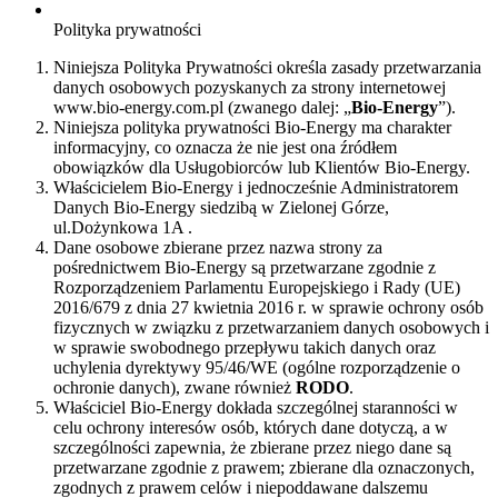
Polityka prywatności
Niniejsza Polityka Prywatności określa zasady przetwarzania
danych osobowych pozyskanych za strony internetowej
www.bio-energy.com.pl (zwanego dalej: „
Bio-Energy
”).
Niniejsza polityka prywatności Bio-Energy ma charakter
informacyjny, co oznacza że nie jest ona źródłem
obowiązków dla Usługobiorców lub Klientów Bio-Energy.
Właścicielem Bio-Energy i jednocześnie Administratorem
Danych Bio-Energy siedzibą w Zielonej Górze,
ul.Dożynkowa 1A .
Dane osobowe zbierane przez nazwa strony za
pośrednictwem Bio-Energy są przetwarzane zgodnie z
Rozporządzeniem Parlamentu Europejskiego i Rady (UE)
2016/679 z dnia 27 kwietnia 2016 r. w sprawie ochrony osób
fizycznych w związku z przetwarzaniem danych osobowych i
w sprawie swobodnego przepływu takich danych oraz
uchylenia dyrektywy 95/46/WE (ogólne rozporządzenie o
ochronie danych), zwane również
RODO
.
Właściciel Bio-Energy dokłada szczególnej staranności w
celu ochrony interesów osób, których dane dotyczą, a w
szczególności zapewnia, że zbierane przez niego dane są
przetwarzane zgodnie z prawem; zbierane dla oznaczonych,
zgodnych z prawem celów i niepoddawane dalszemu