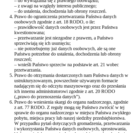
– do wywiązania się z prawnego obowiązku;
– z uwagi na względy interesu publicznego;
– do ustalenia, dochodzenia lub obrony roszczeń.
Prawo do ograniczenia przetwarzania Państwa danych
osobowych zgodnie z art. 18 RODO, o ile:
– prawidłowość danych osobowych jest przez Państwa
kwestionowana;
– przetwarzanie jest niezgodne z prawem, a Państwo
sprzeciwiają się ich usunięciu;
– nie potrzebujemy już danych osobowych, ale są one
Państwu potrzebne do ustalenia, dochodzenia lub obrony
roszczeń;
– wnieśli Państwo sprzeciw na podstawie art. 21 wobec
przetwarzania.
Prawo do otrzymania dostarczonych nam Państwa danych w
ustrukturyzowanym, powszechnie używanym formacie
nadającym się do odczytu maszynowego oraz do przesłania
ich innemu administratorowi zgodnie z art. 20 RODO
(„prawo do przenoszenia danych”).
Prawo do wniesienia skargi do organu nadzorczego, zgodnie
z art. 77 RODO. Z reguły mogą się Państwo zwrócić w tej
sprawie do organu nadzorczego w miejscu Państwa zwykłego
pobytu, miejsca pracy lub naszej siedziby przedsiębiorstwa.
W przypadku pytań dotyczących gromadzenia, przetwarzania
i wykorzystania Państwa danych osobowych, sprostowania,