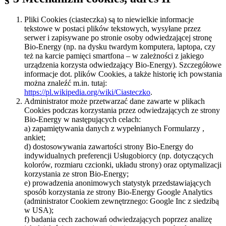
Pliki Cookies (ciasteczka) są to niewielkie informacje
tekstowe w postaci plików tekstowych, wysyłane przez
serwer i zapisywane po stronie osoby odwiedzającej stronę
Bio-Energy (np. na dysku twardym komputera, laptopa, czy
też na karcie pamięci smartfona – w zależności z jakiego
urządzenia korzysta odwiedzający Bio-Energy). Szczegółowe
informacje dot. plików Cookies, a także historię ich powstania
można znaleźć m.in. tutaj:
https://pl.wikipedia.org/wiki/Ciasteczko
.
Administrator może przetwarzać dane zawarte w plikach
Cookies podczas korzystania przez odwiedzających ze strony
Bio-Energy w następujących celach:
a) zapamiętywania danych z wypełnianych Formularzy ,
ankiet;
d) dostosowywania zawartości strony Bio-Energy do
indywidualnych preferencji Usługobiorcy (np. dotyczących
kolorów, rozmiaru czcionki, układu strony) oraz optymalizacji
korzystania ze stron Bio-Energy;
e) prowadzenia anonimowych statystyk przedstawiających
sposób korzystania ze strony Bio-Energy Google Analytics
(administrator Cookiem zewnętrznego: Google Inc z siedzibą
w USA);
f) badania cech zachowań odwiedzających poprzez analizę