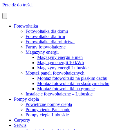
Przejdź do treści
Fotowoltaika
Fotowoltaika dla domu
Fotowoltaika dla firm
Fotowoltaika dla rolnictwa
Farmy fotowoltaiczne
Magazyny energii
Magazyny energii Hinen
Magazyn energii 10 kWh
Magazyny energii Lubuskie
Montaż paneli fotowoltaicznych
Montaż fotowoltaiki na płaskim dachu
Montaż fotowoltaiki na skośnym dachu
Montaż fotowoltaiki na gruncie
Instalacje fotowoltaiczne – Lubuskie
Pompy ciepła
Powietrzne pompy ciepła
Pompy ciepła Panasonic
Pompy ciepła Lubuskie
Carporty
Serwis