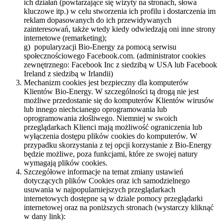
ich działań (powtarzające się wizyty na stronach, słowa
kluczowe itp.) w celu stworzenia ich profilu i dostarczenia im
reklam dopasowanych do ich przewidywanych
zainteresowań, także wtedy kiedy odwiedzają oni inne strony
internetowe (remarketing);
g) popularyzacji Bio-Energy za pomocą serwisu
społecznościowego Facebook.com. (administrator cookies
zewnętrznego: Facebook Inc z siedzibą w USA lub Facebook
Ireland z siedzibą w Irlandii)
Mechanizm cookies jest bezpieczny dla komputerów
Klientów Bio-Energy. W szczególności tą drogą nie jest
możliwe przedostanie się do komputerów Klientów wirusów
lub innego niechcianego oprogramowania lub
oprogramowania złośliwego. Niemniej w swoich
przeglądarkach Klienci mają możliwość ograniczenia lub
wyłączenia dostępu plików cookies do komputerów. W
przypadku skorzystania z tej opcji korzystanie z Bio-Energy
będzie możliwe, poza funkcjami, które ze swojej natury
wymagają plików cookies.
Szczegółowe informacje na temat zmiany ustawień
dotyczących plików Cookies oraz ich samodzielnego
usuwania w najpopularniejszych przeglądarkach
internetowych dostępne są w dziale pomocy przeglądarki
internetowej oraz na poniższych stronach (wystarczy kliknąć
w dany link):