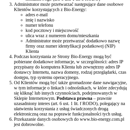
Administrator może przetwarzać następujące dane osobowe
Klientów korzystających z Bio-Energy:
adres e-mail
imię i nazwisko
numer telefonu
kod pocztowy i miejscowość
ulica wraz z numerem domu/mieszkania
Administrator może przetwarzać dodatkowo nazwę
firmy oraz numer identyfikacji podatkowej (NIP)
Klienta
Podczas korzystania ze Strony Bio-Energy mogą być
pobierane dodatkowe informacje, w szczególności: adres IP
przypisany do komputera Klienta lub zewnętrzny adres IP
dostawcy Internetu, nazwa domeny, rodzaj przeglądarki, czas
dostępu, typ systemu operacyjnego.
Od Klientów mogą być także gromadzone dane nawigacyjne,
w tym informacje o linkach i odnośnikach, w które zdecydują
się kliknąć lub innych czynnościach, podejmowanych w
Sklepie Internetowym.
Podstawa prawna
– prawnie
uzasadniony interes (art. 6 ust. 1 lit. f RODO), polegający na
ułatwieniu korzystania z usług świadczonych drogą
elektroniczną oraz na poprawie funkcjonalności tych usług.
Przekazanie danych osobowych do www.bio-energy.com.pl
jest dobrowolne.