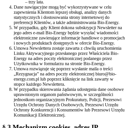
– trzy lata.
Dane nawigacyjne mogą być wykorzystywane w celu
zapewnienia Klientom lepszej obsługi, analizy danych
statystycznych i dostosowania strony internetowej do
preferencji Klientów, a także administrowania Bio-Energy.
W przypadku, gdy Klient dokona subskrypcji Newsletter na
jego adres e-mail Bio-Energy będzie wysyłać wiadomości
elektroniczne zawierające informacje handlowe o promocjach
i nowych produktach dostępnych w ofercie Bio-Energy.
Umowa Newslettera zostaje zawarta z chwilą uruchomienia
Linku Aktywacyjnego przesłanego przez Właściciela Bio-
Energy na adres poczty elektronicznej podanego przez
Użytkownika w formularzu na stronie Bio-Energy.
Umowa rozwiązuje się poprzez wysłanie maila o treści
„Rezygnacja” na adres poczty elektronicznej biuro@bio-
energy.com.pl lub poprzez kliknięcie na link zawarty w
stopce każdego Newslettera.
W przypadku skierowania żądania udostępnia dane osobowe
uprawnionym organom państwowym, w szczególności
jednostkom organizacyjnym Prokuratury, Policji, Prezesowi
Urzędu Ochrony Danych Osobowych, Prezesowi Urzędu
Ochrony Konkurencji i Konsumentów lub Prezesowi Urzędu
Komunikacji Elektronicznej.
§ 3 Mechanizm cookies, adres IP