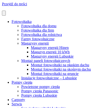
Przejdź do treści
Fotowoltaika
Fotowoltaika dla domu
Fotowoltaika dla firm
Fotowoltaika dla rolnictwa
Farmy fotowoltaiczne
Magazyny energii
Magazyny energii Hinen
Magazyn energii 10 kWh
Magazyny energii Lubuskie
Montaż paneli fotowoltaicznych
Montaż fotowoltaiki na płaskim dachu
Montaż fotowoltaiki na skośnym dachu
Montaż fotowoltaiki na gruncie
Instalacje fotowoltaiczne – Lubuskie
Pompy ciepła
Powietrzne pompy ciepła
Pompy ciepła Panasonic
Pompy ciepła Lubuskie
Carporty
Serwis