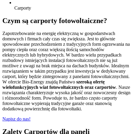
Carporty
Czym są carporty fotowoltaiczne?
Zapotrzebowanie na energię elektryczną w gospodarstwach
domowych i firmach cały czas się zwiększa. Jest to głównie
spowodowane przechodzeniem z tradycyjnych form ogrzewania na
pompy ciepła oraz coraz większą ilością samochodów
elektrycznych lub hybrydowych. W bardzo wielu przypadkach
rozbudowy istniejących instalacji fotowoltaicznych nie są już
możliwe z uwagi na brak miejsca na dachach budynków. Idealnym
rozwiązaniem w takim przypadku jest inwestycja w dedykowany
carport, który będzie zintegrowany z panelami fotowoltaicznychmi.
W ofercie Bio-Energy znajdą Państwo
szeroką ofertę
wielofunkcyjnych wiat fotowoltaicznych oraz carportów
. Nasze
rozwiązania charakteryzuje wysoka jakość oraz nowoczesny design
i różnorodność form. Powoduje to, że bardzo często carporty
fotowoltaiczne wypierają tradycyjne garaże oraz stanowią
dodatkową powierzchnię dla fotowoltaiki.
Napisz do nas!
Zalety Carportów dla paneli