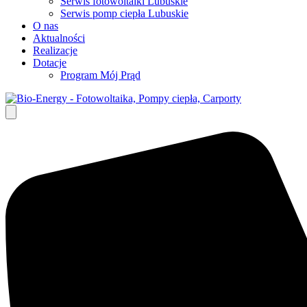
Serwis fotowoltaiki Lubuskie
Serwis pomp ciepła Lubuskie
O nas
Aktualności
Realizacje
Dotacje
Program Mój Prąd