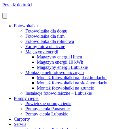
Przejdź do treści
Fotowoltaika
Fotowoltaika dla domu
Fotowoltaika dla firm
Fotowoltaika dla rolnictwa
Farmy fotowoltaiczne
Magazyny energii
Magazyny energii Hinen
Magazyn energii 10 kWh
Magazyny energii Lubuskie
Montaż paneli fotowoltaicznych
Montaż fotowoltaiki na płaskim dachu
Montaż fotowoltaiki na skośnym dachu
Montaż fotowoltaiki na gruncie
Instalacje fotowoltaiczne – Lubuskie
Pompy ciepła
Powietrzne pompy ciepła
Pompy ciepła Panasonic
Pompy ciepła Lubuskie
Carporty
Serwis