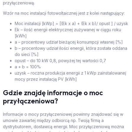
przyłączeniową.
Wzór na moc instalacji fotowoltaicznej jest z kolei następujący:
Moc instalacji [kWp] = [(Ek x a) + (Ek x b)/ opust ] / uzysk
Ek – ilość energii elektrycznej zużywanej w ciągu roku
[kWh]
a – procentowy udział bieżącej konsumpcji własnej [%]
b – procentowy udział ilości energii, która została oddana
do sieci [%]
opust – do 10 kW 0,8, powyżej tej wartości 0,7
a + b = 100%
uzysk – roczna produkcja energii z 1 kWp zainstalowanej
mocy przez instalację PV [kWh]
Gdzie znajdę informacje o moc
przyłączeniowa?
Informacje o mocy przyłączeniowej powinny znajdować się w
umowie zawartej między odbiorcą np. Twoją firmą a
dystrybutorem, dostawcą energii. Moc przyłączeniową można