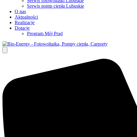
Serwis fotowoltaiki Lubuskie
Serwis pomp ciepła Lubuskie
O nas
Aktualności
Realizacje
Dotacje
Program Mój Prąd