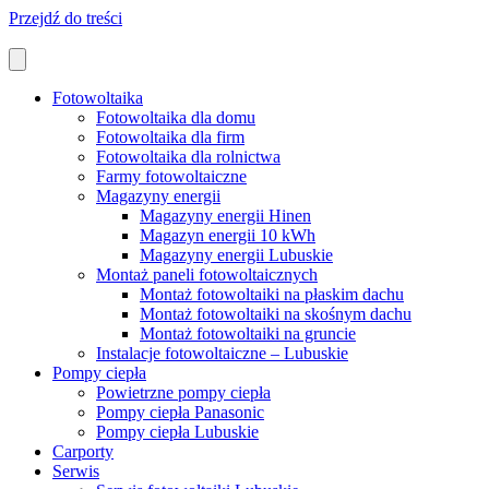
Przejdź do treści
Fotowoltaika
Fotowoltaika dla domu
Fotowoltaika dla firm
Fotowoltaika dla rolnictwa
Farmy fotowoltaiczne
Magazyny energii
Magazyny energii Hinen
Magazyn energii 10 kWh
Magazyny energii Lubuskie
Montaż paneli fotowoltaicznych
Montaż fotowoltaiki na płaskim dachu
Montaż fotowoltaiki na skośnym dachu
Montaż fotowoltaiki na gruncie
Instalacje fotowoltaiczne – Lubuskie
Pompy ciepła
Powietrzne pompy ciepła
Pompy ciepła Panasonic
Pompy ciepła Lubuskie
Carporty
Serwis